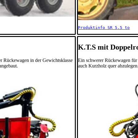
Produktinfo SR 5.5 to
K.T.S mit Doppel
ler Rückewagen in der Gewichtsklasse
Ein schwerer Rückewagen für d
 angebaut.
auch Kurzholz quer abzulegen