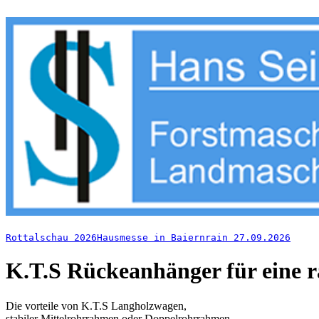
Rottalschau 2026
Hausmesse in Baiernrain 27.09.2026
K.T.S Rückeanhänger für eine r
Die vorteile von K.T.S Langholzwagen,
stabiler Mittelrohrrahmen oder Doppelrohrrahmen.