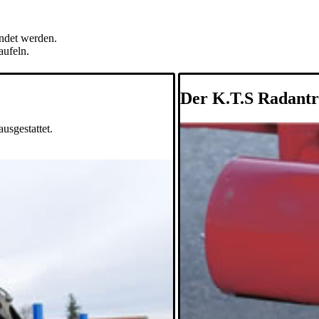
ndet werden.
aufeln.
Der K.T.S Radant
usgestattet.