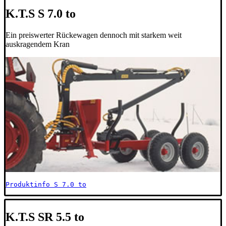
K.T.S S 7.0 to
Ein preiswerter Rückewagen dennoch mit starkem weit
auskragendem Kran
Produktinfo S 7.0 to
K.T.S SR 5.5 to